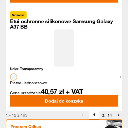
Nowość
Etui ochronne silikonowe Samsung Galaxy
A37 BB
Kolor:
Transparentny
Pokaż
Płatne Jednorazowo
40,57
zł + VAT
Cena urządzenia
Dodaj do koszyka
z
1 - 12 z 163
14
Program Odkup