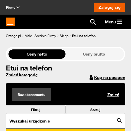
Zaloguj się
Firmy
Menu
Strona główna Orange.pl
Orange.pl
Małe i Średnie Firmy
Sklep
Etui na telefon
Ceny netto
Ceny brutto
Etui na telefon
Zmień kategorię
Kup na paragon
Bez abonamentu
Zmień
Filtruj
Sortuj
Wyszukaj urządzenie