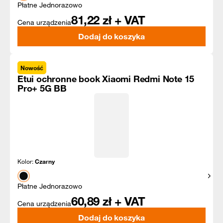
Płatne Jednorazowo
81,22
zł + VAT
Cena urządzenia
Dodaj do koszyka
Nowość
Etui ochronne book Xiaomi Redmi Note 15
Pro+ 5G BB
Kolor:
Czarny
Pokaż
Płatne Jednorazowo
60,89
zł + VAT
Cena urządzenia
Dodaj do koszyka