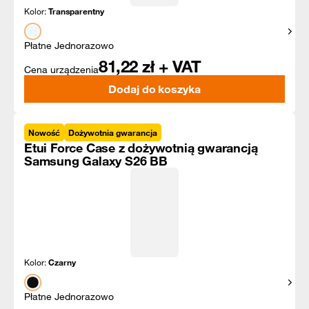
Kolor:
Transparentny
Pokaż
Płatne Jednorazowo
81,22
zł + VAT
Cena urządzenia
Dodaj do koszyka
Nowość
Dożywotnia gwarancja
Etui Force Case z dożywotnią gwarancją
Samsung Galaxy S26 BB
Kolor:
Czarny
Pokaż
Płatne Jednorazowo