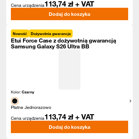
113,74
zł + VAT
Cena urządzenia
Dodaj do koszyka
Nowość
Dożywotnia gwarancja
Etui Force Case z dożywotnią gwarancją
Samsung Galaxy S26 Ultra BB
Kolor:
Czarny
Pokaż
Płatne Jednorazowo
113,74
zł + VAT
Cena urządzenia
Dodaj do koszyka