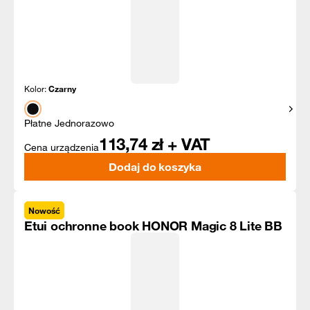
Kolor:
Czarny
Pokaż
Płatne Jednorazowo
113,74
zł + VAT
Cena urządzenia
Dodaj do koszyka
Nowość
Etui ochronne book HONOR Magic 8 Lite BB