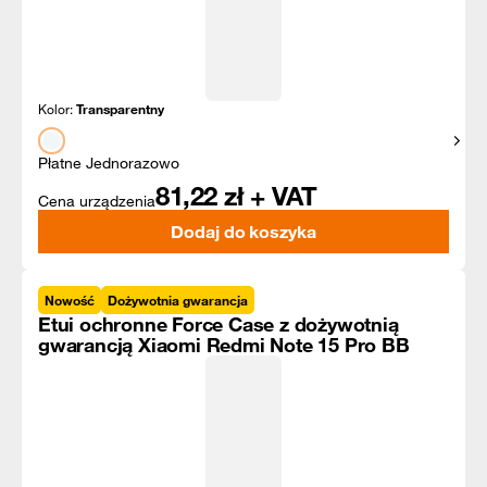
Kolor:
Transparentny
Pokaż
Płatne Jednorazowo
81,22
zł + VAT
Cena urządzenia
Dodaj do koszyka
Nowość
Dożywotnia gwarancja
Etui ochronne Force Case z dożywotnią
gwarancją Xiaomi Redmi Note 15 Pro BB