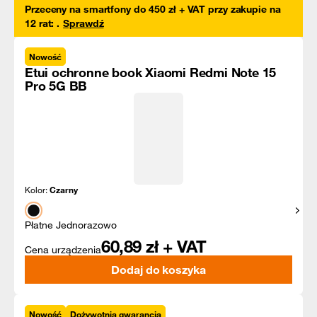
Przeceny na smartfony do 450 zł + VAT przy zakupie na
12 rat
:
.
Sprawdź
Nowość
Etui ochronne book Xiaomi Redmi Note 15
Pro 5G BB
Kolor:
Czarny
Pokaż
Płatne Jednorazowo
60,89
zł + VAT
Cena urządzenia
Dodaj do koszyka
Nowość
Dożywotnia gwarancja