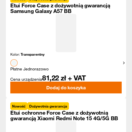
Etui Force Case z dożywotnią gwarancją
Samsung Galaxy A57 BB
Kolor:
Transparentny
Pokaż
Płatne Jednorazowo
81,22
zł + VAT
Cena urządzenia
Dodaj do koszyka
Nowość
Dożywotnia gwarancja
Etui ochronne Force Case z dożywotnią
gwarancją Xiaomi Redmi Note 15 4G/5G BB