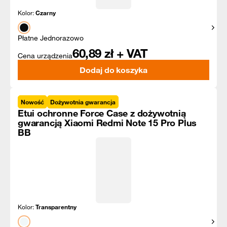
Kolor:
Czarny
Pokaż
Płatne Jednorazowo
60,89
zł + VAT
Cena urządzenia
Dodaj do koszyka
Nowość
Dożywotnia gwarancja
Etui ochronne Force Case z dożywotnią
gwarancją Xiaomi Redmi Note 15 Pro Plus
BB
Kolor:
Transparentny
Pokaż