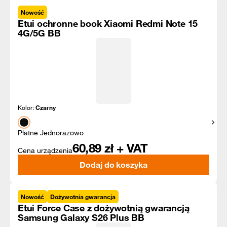
Nowość
Etui ochronne book Xiaomi Redmi Note 15
4G/5G BB
Kolor:
Czarny
Pokaż
Płatne Jednorazowo
60,89
zł + VAT
Cena urządzenia
Dodaj do koszyka
Nowość
Dożywotnia gwarancja
Etui Force Case z dożywotnią gwarancją
Samsung Galaxy S26 Plus BB