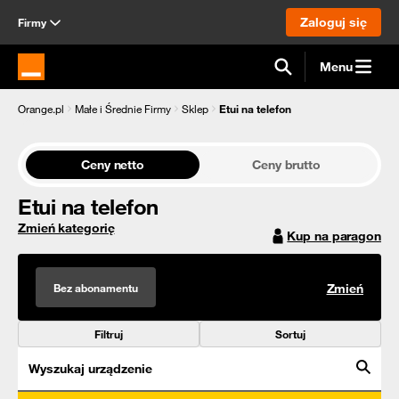
Zaloguj się
Firmy
Menu
Strona główna Orange.pl
Orange.pl
Małe i Średnie Firmy
Sklep
Etui na telefon
Ceny netto
Ceny brutto
Etui na telefon
Zmień kategorię
Kup na paragon
Bez abonamentu
Zmień
Filtruj
Sortuj
Wyszukaj urządzenie