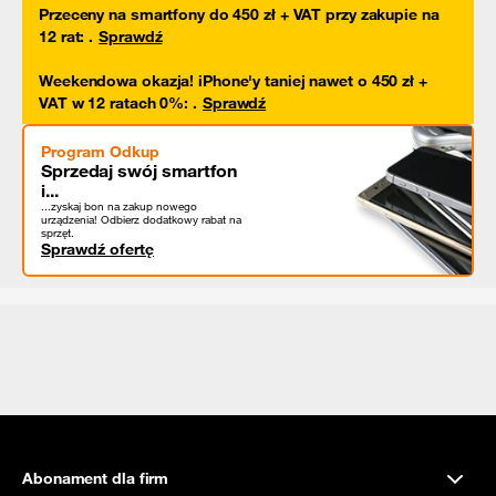
Przeceny na smartfony do 450 zł + VAT przy zakupie na
12 rat
:
.
Sprawdź
Weekendowa okazja! iPhone'y taniej nawet o 450 zł +
VAT w 12 ratach 0%
:
.
Sprawdź
Program Odkup
Sprzedaj swój smartfon
i...
...zyskaj bon na zakup nowego
urządzenia! Odbierz dodatkowy rabat na
sprzęt.
Sprawdź ofertę
Abonament dla firm