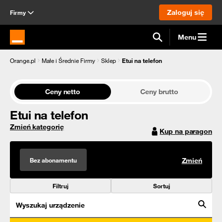
Zaloguj się
Firmy
Menu
Strona główna Orange.pl
Orange.pl
Małe i Średnie Firmy
Sklep
Etui na telefon
Ceny netto
Ceny brutto
Etui na telefon
Zmień kategorię
Kup na paragon
Bez abonamentu
Zmień
Filtruj
Sortuj
Wyszukaj urządzenie