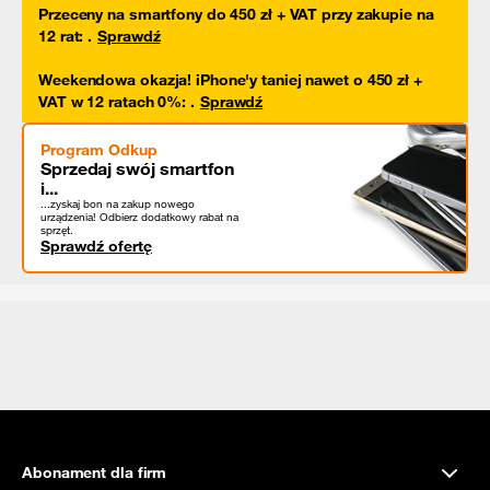
Przeceny na smartfony do 450 zł + VAT przy zakupie na
12 rat
:
.
Sprawdź
Weekendowa okazja! iPhone'y taniej nawet o 450 zł +
VAT w 12 ratach 0%
:
.
Sprawdź
Program Odkup
Sprzedaj swój smartfon
i...
...zyskaj bon na zakup nowego
urządzenia! Odbierz dodatkowy rabat na
sprzęt.
Sprawdź ofertę
Abonament dla firm