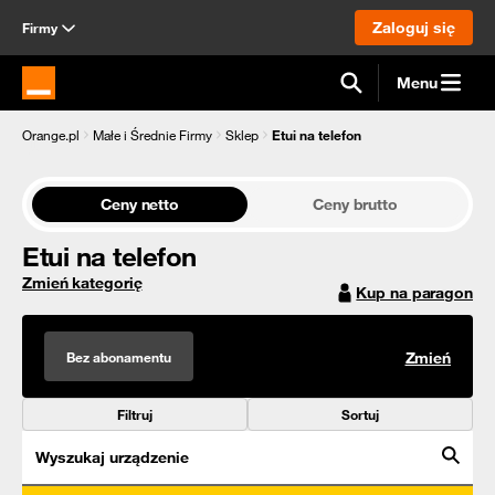
Zaloguj się
Firmy
Menu
Strona główna Orange.pl
Orange.pl
Małe i Średnie Firmy
Sklep
Etui na telefon
Ceny netto
Ceny brutto
Etui na telefon
Zmień kategorię
Kup na paragon
Bez abonamentu
Zmień
Filtruj
Sortuj
Wyszukaj urządzenie