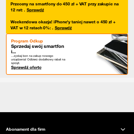
Przeceny na smartfony do 450 zł + VAT przy zakupie na
12 rat
:
.
Sprawdź
Weekendowa okazja! iPhone'y taniej nawet o 450 zł +
VAT w 12 ratach 0%
:
.
Sprawdź
Program Odkup
Sprzedaj swój smartfon
i...
...zyskaj bon na zakup nowego
urządzenia! Odbierz dodatkowy rabat na
sprzęt.
Sprawdź ofertę
Abonament dla firm