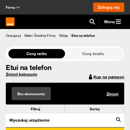
Zaloguj się
Firmy
Menu
Strona główna Orange.pl
Orange.pl
Małe i Średnie Firmy
Sklep
Etui na telefon
Ceny netto
Ceny brutto
Etui na telefon
Zmień kategorię
Kup na paragon
Bez abonamentu
Zmień
Filtruj
Sortuj
Wyszukaj urządzenie