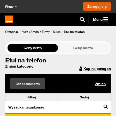
Zaloguj się
Firmy
Menu
Strona główna Orange.pl
Orange.pl
Małe i Średnie Firmy
Sklep
Etui na telefon
Ceny netto
Ceny brutto
Etui na telefon
Zmień kategorię
Kup na paragon
Bez abonamentu
Zmień
Filtruj
Sortuj
Wyszukaj urządzenie