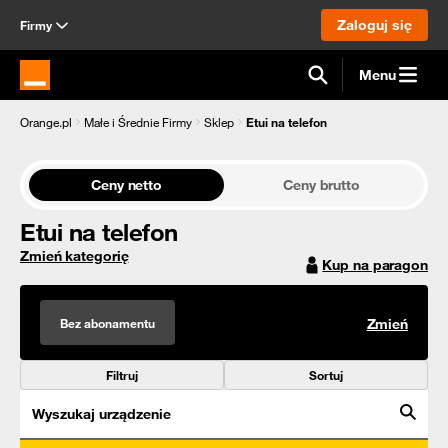
Zaloguj się
Firmy
Menu
Strona główna Orange.pl
Orange.pl
Małe i Średnie Firmy
Sklep
Etui na telefon
Ceny netto
Ceny brutto
Etui na telefon
Zmień kategorię
Kup na paragon
Bez abonamentu
Zmień
Filtruj
Sortuj
Wyszukaj urządzenie