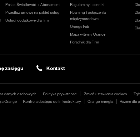
Pakiet Światłowód + Abonament
Regulaminy i cenniki
Dl
Przedłuż umowę na pakiet usług
Roaming i połączenia
Dla
międzynarodowe
d
Usługi dodatkowe dla firm
Dl
Orange Fab
Dl
Mapa witryny Orange
Poradnik dla Firm
ę zasięgu
Kontakt
na danych osobowych
Polityka prywatności
Zmień ustawienia cookies
Zgł
ja Orange
Kontrola dostępu do infrastruktury
Orange Energia
Razem dla p