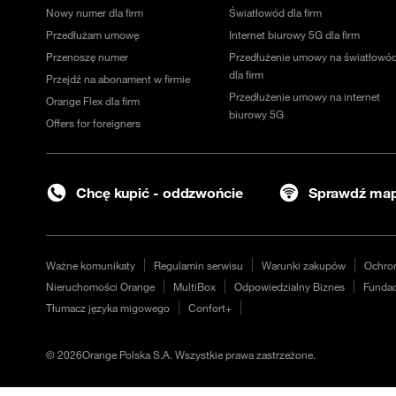
Nowy numer dla firm
Światłowód dla firm
Przedłużam umowę
Internet biurowy 5G dla firm
Przenoszę numer
Przedłużenie umowy na światłowó
dla firm
Przejdź na abonament w firmie
Przedłużenie umowy na internet
Orange Flex dla firm
biurowy 5G
Offers for foreigners
Chcę kupić - oddzwońcie
Sprawdź map
Ważne komunikaty
Regulamin serwisu
Warunki zakupów
Ochro
Nieruchomości Orange
MultiBox
Odpowiedzialny Biznes
Fundac
Tłumacz języka migowego
Confort+
©
2026
Orange Polska S.A. Wszystkie prawa zastrzeżone.