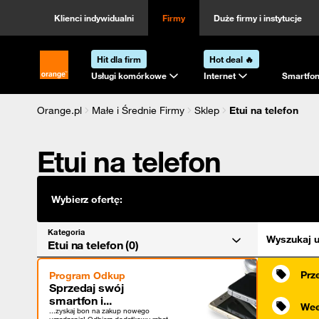
Kategoria
Sortowanie
Klienci indywidualni
Firmy
Duże firmy i instytucje
Hit dla firm
Hot deal 🔥
Strona główna Orange.pl
Usługi komórkowe
Internet
Smartfon
Orange.pl
Małe i Średnie Firmy
Sklep
Etui na telefon
Etui na telefon
Wybierz ofertę:
Kategoria
Wyszukaj u
Etui na telefon (0)
Prz
Program Odkup
Sprzedaj swój
smartfon i...
Wee
...zyskaj bon na zakup nowego