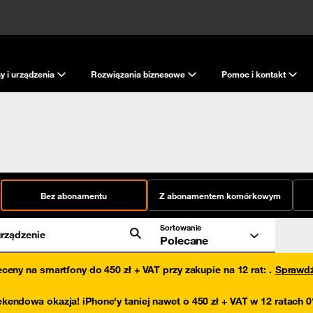
y i urządzenia
Rozwiązania biznesowe
Pomoc i kontakt
Bez abonamentu
Z abonamentem komórkowym
Sortowanie
rządzenie
Polecane
eceny na smartfony do 450 zł + VAT przy zakupie na 12 rat
:
.
Sprawd
kendowa okazja! iPhone'y taniej nawet o 450 zł + VAT w 12 ratach 