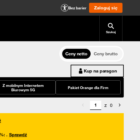
Zaloguj się
Bez barier
Szukaj
Ceny netto
Ceny brutto
Kup na paragon
Z mobilnym Internetem
Pakiet Orange dla Firm
Biurowym 5G
z
0
ź
0%
:
.
Sprawdź