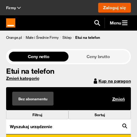
Zaloguj się
Firmy
Menu
Strona główna Orange.pl
Orange.pl
Małe i Średnie Firmy
Sklep
Etui na telefon
Ceny netto
Ceny brutto
Etui na telefon
Zmień kategorię
Kup na paragon
Bez abonamentu
Zmień
Filtruj
Sortuj
Wyszukaj urządzenie