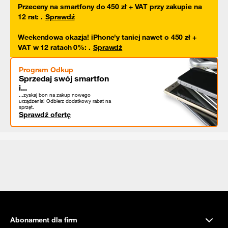
Przeceny na smartfony do 450 zł + VAT przy zakupie na
12 rat
:
.
Sprawdź
Weekendowa okazja! iPhone'y taniej nawet o 450 zł +
VAT w 12 ratach 0%
:
.
Sprawdź
Program Odkup
Sprzedaj swój smartfon
i...
...zyskaj bon na zakup nowego
urządzenia! Odbierz dodatkowy rabat na
sprzęt.
Sprawdź ofertę
Abonament dla firm