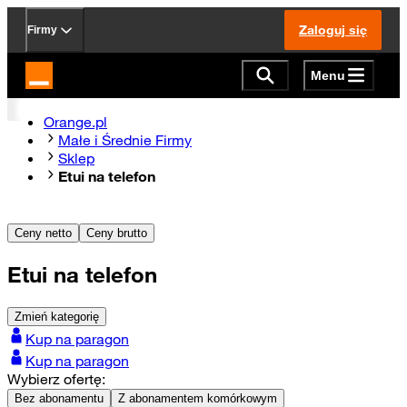
Zaloguj się
Firmy
Menu
Strona główna Orange.pl
Orange.pl
Małe i Średnie Firmy
Sklep
Etui na telefon
Ceny netto
Ceny brutto
Etui na telefon
Zmień kategorię
Kup na paragon
Kup na paragon
Wybierz ofertę:
Bez abonamentu
Z abonamentem komórkowym