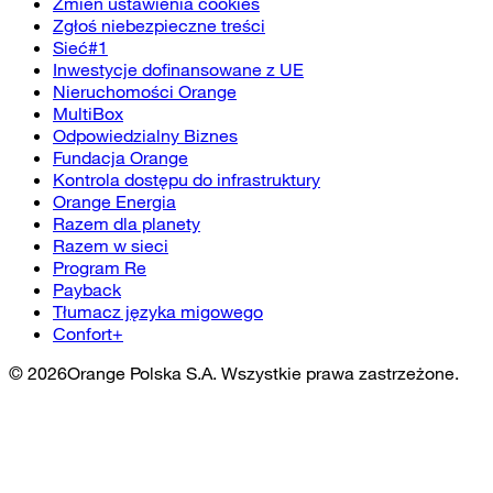
Zmień ustawienia cookies
Zgłoś niebezpieczne treści
Sieć#1
Inwestycje dofinansowane z UE
Nieruchomości Orange
MultiBox
Odpowiedzialny Biznes
Fundacja Orange
Kontrola dostępu do infrastruktury
Orange Energia
Razem dla planety
Razem w sieci
Program Re
Payback
Tłumacz języka migowego
Confort+
©
2026
Orange Polska S.A. Wszystkie prawa zastrzeżone.