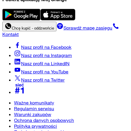
Sprawdź mapę zasięgu
Chcę kupić - oddzwońcie
Kontakt
Nasz profil na
Facebook
Nasz profil na
Instagram
Nasz profil na
LinkedIN
Nasz profil na
YouTube
Nasz profil na
Twitter
Ważne komunikaty
Regulamin serwisu
Warunki zakupów
Ochrona danych osobowych
Polityka prywatności