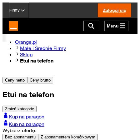
Zaloguj się
Firmy
Menu
Strona główna Orange.pl
Orange.pl
Małe i Średnie Firmy
Sklep
Etui na telefon
Ceny netto
Ceny brutto
Etui na telefon
Zmień kategorię
Kup na paragon
Kup na paragon
Wybierz ofertę:
Bez abonamentu
Z abonamentem komórkowym