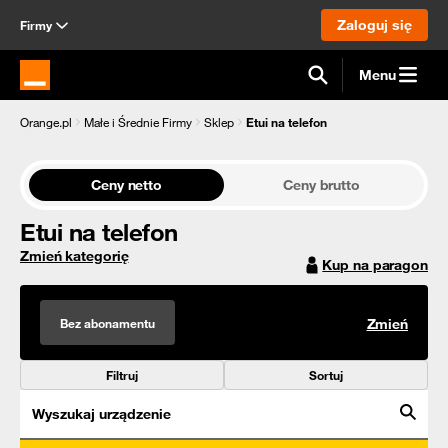
Zaloguj się
Firmy
Menu
Strona główna Orange.pl
Orange.pl
Małe i Średnie Firmy
Sklep
Etui na telefon
Ceny netto
Ceny brutto
Etui na telefon
Zmień kategorię
Kup na paragon
Bez abonamentu
Zmień
Filtruj
Sortuj
Wyszukaj urządzenie