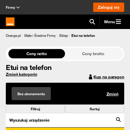
Zaloguj się
Firmy
Menu
Strona główna Orange.pl
Orange.pl
Małe i Średnie Firmy
Sklep
Etui na telefon
Ceny netto
Ceny brutto
Etui na telefon
Zmień kategorię
Kup na paragon
Bez abonamentu
Zmień
Filtruj
Sortuj
Wyszukaj urządzenie