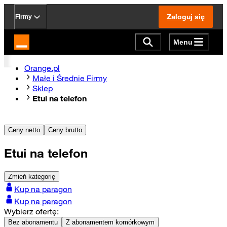
Zaloguj się
Firmy
Menu
Strona główna Orange.pl
Orange.pl
Małe i Średnie Firmy
Sklep
Etui na telefon
Ceny netto
Ceny brutto
Etui na telefon
Zmień kategorię
Kup na paragon
Kup na paragon
Wybierz ofertę:
Bez abonamentu
Z abonamentem komórkowym