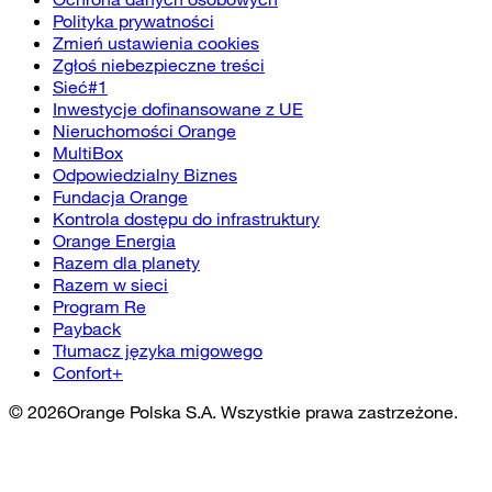
Polityka prywatności
Zmień ustawienia cookies
Zgłoś niebezpieczne treści
Sieć#1
Inwestycje dofinansowane z UE
Nieruchomości Orange
MultiBox
Odpowiedzialny Biznes
Fundacja Orange
Kontrola dostępu do infrastruktury
Orange Energia
Razem dla planety
Razem w sieci
Program Re
Payback
Tłumacz języka migowego
Confort+
©
2026
Orange Polska S.A. Wszystkie prawa zastrzeżone.