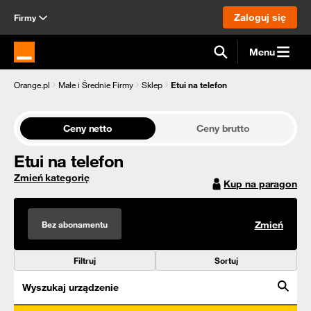
Zaloguj się
Firmy
Menu
Strona główna Orange.pl
Orange.pl
Małe i Średnie Firmy
Sklep
Etui na telefon
Ceny netto
Ceny brutto
Etui na telefon
Zmień kategorię
Kup na paragon
Bez abonamentu
Zmień
Filtruj
Sortuj
Wyszukaj urządzenie