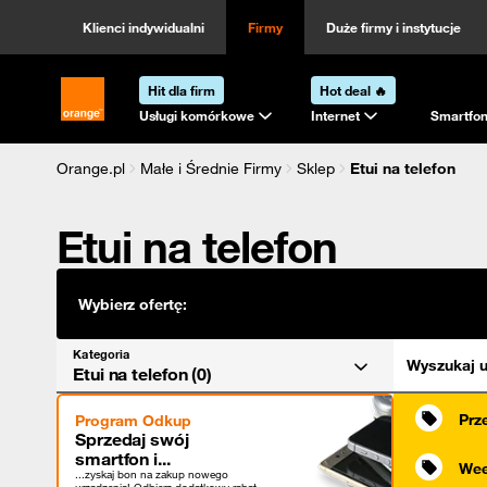
Kategoria
Sortowanie
Klienci indywidualni
Firmy
Duże firmy i instytucje
Hit dla firm
Hot deal 🔥
Strona główna Orange.pl
Usługi komórkowe
Internet
Smartfon
Orange.pl
Małe i Średnie Firmy
Sklep
Etui na telefon
Etui na telefon
Wybierz ofertę:
Kategoria
Wyszukaj u
Etui na telefon (0)
Prz
Program Odkup
Sprzedaj swój
smartfon i...
Wee
...zyskaj bon na zakup nowego