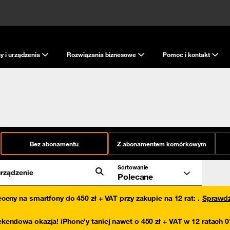
y i urządzenia
Rozwiązania biznesowe
Pomoc i kontakt
Bez abonamentu
Z abonamentem komórkowym
Sortowanie
rządzenie
Polecane
eceny na smartfony do 450 zł + VAT przy zakupie na 12 rat
:
.
Sprawd
kendowa okazja! iPhone'y taniej nawet o 450 zł + VAT w 12 ratach 