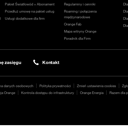
Pakiet Światłowód + Abonament
Regulaminy i cenniki
Dl
Przedłuż umowę na pakiet usług
Roaming i połączenia
Dla
międzynarodowe
d
Usługi dodatkowe dla firm
Dl
Orange Fab
Dl
Mapa witryny Orange
Poradnik dla Firm
ę zasięgu
Kontakt
na danych osobowych
Polityka prywatności
Zmień ustawienia cookies
Zgł
ja Orange
Kontrola dostępu do infrastruktury
Orange Energia
Razem dla p