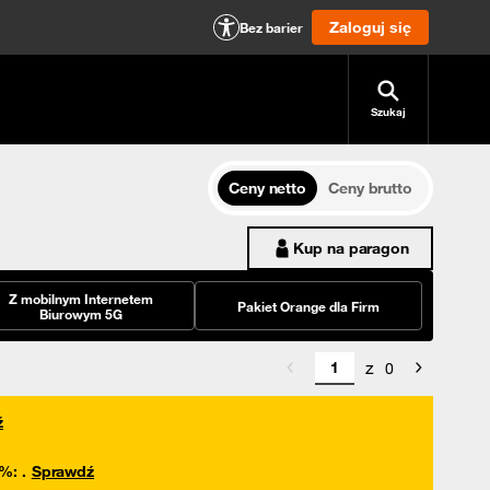
Zaloguj się
Bez barier
Szukaj
Ceny netto
Ceny brutto
Kup na paragon
Z mobilnym Internetem
Pakiet Orange dla Firm
Biurowym 5G
z
0
ź
0%
:
.
Sprawdź