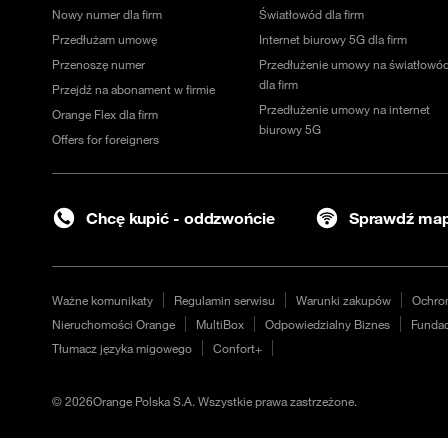
Nowy numer dla firm
Światłowód dla firm
Przedłużam umowę
Internet biurowy 5G dla firm
Przenoszę numer
Przedłużenie umowy na światłowó
dla firm
Przejdź na abonament w firmie
Przedłużenie umowy na internet
Orange Flex dla firm
biurowy 5G
Offers for foreigners
Chcę kupić - oddzwońcie
Sprawdź map
Ważne komunikaty
Regulamin serwisu
Warunki zakupów
Ochro
Nieruchomości Orange
MultiBox
Odpowiedzialny Biznes
Fundac
Tłumacz języka migowego
Confort+
©
2026
Orange Polska S.A. Wszystkie prawa zastrzeżone.