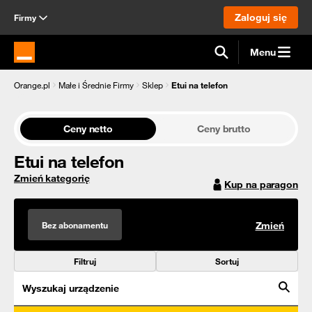
Zaloguj się
Firmy
Menu
Strona główna Orange.pl
Orange.pl
Małe i Średnie Firmy
Sklep
Etui na telefon
Ceny netto
Ceny brutto
Etui na telefon
Zmień kategorię
Kup na paragon
Bez abonamentu
Zmień
Filtruj
Sortuj
Wyszukaj urządzenie