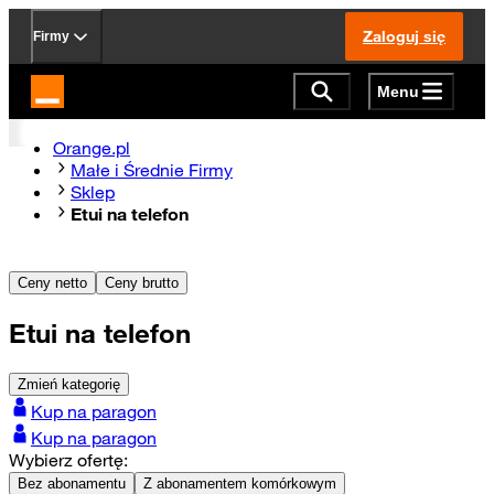
Zaloguj się
Firmy
Menu
Strona główna Orange.pl
Orange.pl
Małe i Średnie Firmy
Sklep
Etui na telefon
Ceny netto
Ceny brutto
Etui na telefon
Zmień kategorię
Kup na paragon
Kup na paragon
Wybierz ofertę:
Bez abonamentu
Z abonamentem komórkowym