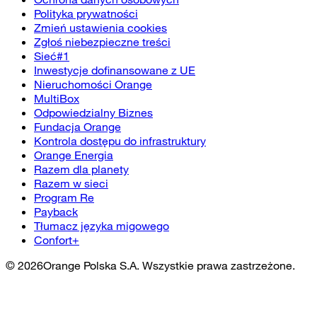
Polityka prywatności
Zmień ustawienia cookies
Zgłoś niebezpieczne treści
Sieć#1
Inwestycje dofinansowane z UE
Nieruchomości Orange
MultiBox
Odpowiedzialny Biznes
Fundacja Orange
Kontrola dostępu do infrastruktury
Orange Energia
Razem dla planety
Razem w sieci
Program Re
Payback
Tłumacz języka migowego
Confort+
©
2026
Orange Polska S.A. Wszystkie prawa zastrzeżone.