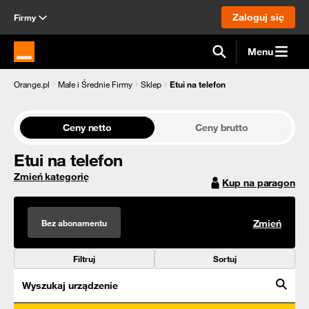
Zaloguj się
Firmy
Menu
Strona główna Orange.pl
Orange.pl
Małe i Średnie Firmy
Sklep
Etui na telefon
Ceny netto
Ceny brutto
Etui na telefon
Zmień kategorię
Kup na paragon
Bez abonamentu
Zmień
Filtruj
Sortuj
Wyszukaj urządzenie