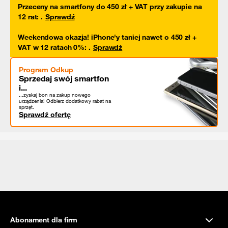
Przeceny na smartfony do 450 zł + VAT przy zakupie na
12 rat
:
.
Sprawdź
Weekendowa okazja! iPhone'y taniej nawet o 450 zł +
VAT w 12 ratach 0%
:
.
Sprawdź
Program Odkup
Sprzedaj swój smartfon
i...
...zyskaj bon na zakup nowego
urządzenia! Odbierz dodatkowy rabat na
sprzęt.
Sprawdź ofertę
Abonament dla firm