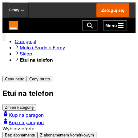
Zaloguj się
Firmy
Menu
Strona główna Orange.pl
Orange.pl
Małe i Średnie Firmy
Sklep
Etui na telefon
Ceny netto
Ceny brutto
Etui na telefon
Zmień kategorię
Kup na paragon
Kup na paragon
Wybierz ofertę:
Bez abonamentu
Z abonamentem komórkowym