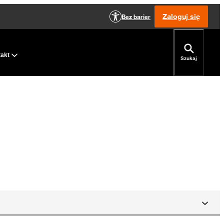
Zaloguj się
Bez barier
takt
Szukaj