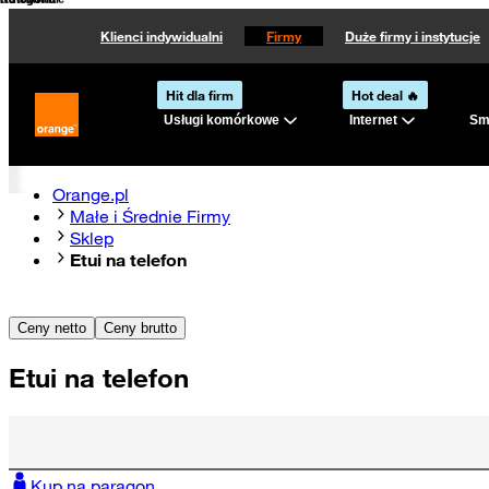
Kategoria
Kategoria
Sortowanie
Klienci indywidualni
Firmy
Duże firmy i instytucje
Hit dla firm
Hot deal 🔥
Usługi komórkowe
Internet
Sma
Strona główna Orange.pl
Orange.pl
Małe i Średnie Firmy
Sklep
Etui na telefon
Ceny netto
Ceny brutto
Etui na telefon
Kup na paragon