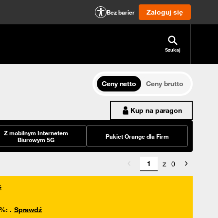
Zaloguj się
Bez barier
Szukaj
Ceny netto
Ceny brutto
Kup na paragon
Z mobilnym Internetem
Pakiet Orange dla Firm
Biurowym 5G
z
0
ź
0%
:
.
Sprawdź