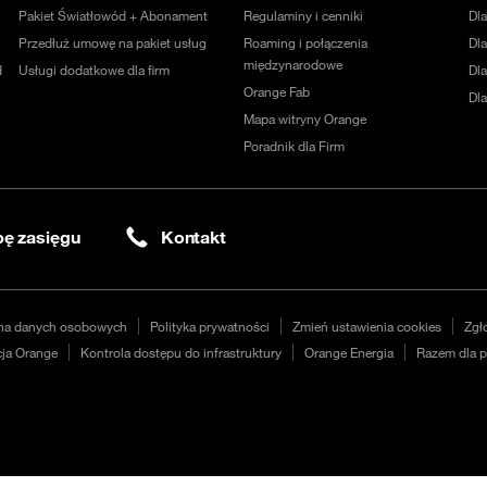
Pakiet Światłowód + Abonament
Regulaminy i cenniki
Dl
Przedłuż umowę na pakiet usług
Roaming i połączenia
Dla
międzynarodowe
d
Usługi dodatkowe dla firm
Dl
Orange Fab
Dl
Mapa witryny Orange
Poradnik dla Firm
ę zasięgu
Kontakt
na danych osobowych
Polityka prywatności
Zmień ustawienia cookies
Zgł
ja Orange
Kontrola dostępu do infrastruktury
Orange Energia
Razem dla p