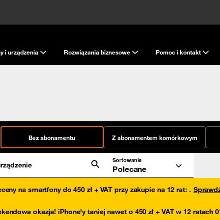
y i urządzenia
Rozwiązania biznesowe
Pomoc i kontakt
Bez abonamentu
Z abonamentem komórkowym
Sortowanie
rządzenie
Polecane
eceny na smartfony do 450 zł + VAT przy zakupie na 12 rat
:
.
Sprawd
kendowa okazja! iPhone'y taniej nawet o 450 zł + VAT w 12 ratach 