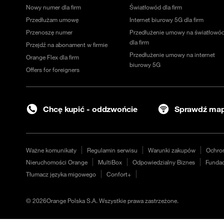
Nowy numer dla firm
Światłowód dla firm
Przedłużam umowę
Internet biurowy 5G dla firm
Przenoszę numer
Przedłużenie umowy na światłowó
dla firm
Przejdź na abonament w firmie
Przedłużenie umowy na internet
Orange Flex dla firm
biurowy 5G
Offers for foreigners
Chcę kupić - oddzwońcie
Sprawdź map
Ważne komunikaty
Regulamin serwisu
Warunki zakupów
Ochro
Nieruchomości Orange
MultiBox
Odpowiedzialny Biznes
Fundac
Tłumacz języka migowego
Confort+
©
2026
Orange Polska S.A. Wszystkie prawa zastrzeżone.