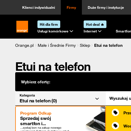
Kategoria
Sortowanie
Klienci indywidualni
Firmy
Duże firmy i instytucje
Hit dla firm
Hot deal 🔥
Strona główna Orange.pl
Usługi komórkowe
Internet
Smartfon
Orange.pl
Małe i Średnie Firmy
Sklep
Etui na telefon
Etui na telefon
Wybierz ofertę:
Kategoria
Wyszukaj u
Etui na telefon (0)
Prz
Program Odkup
Sprzedaj swój
smartfon i...
Wee
...zyskaj bon na zakup nowego