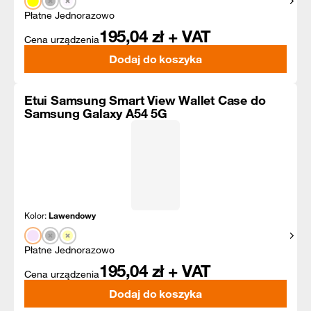
Pokaż
Płatne Jednorazowo
195,04
zł + VAT
Cena urządzenia
Dodaj do koszyka
Etui Samsung Smart View Wallet Case do
Samsung Galaxy A54 5G
Kolor:
Lawendowy
Pokaż
Płatne Jednorazowo
195,04
zł + VAT
Cena urządzenia
Dodaj do koszyka