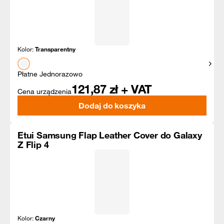
Kolor:
Transparentny
Pokaż
Płatne Jednorazowo
121,87
zł + VAT
Cena urządzenia
Dodaj do koszyka
Etui Samsung Flap Leather Cover do Galaxy
Z Flip 4
Kolor:
Czarny