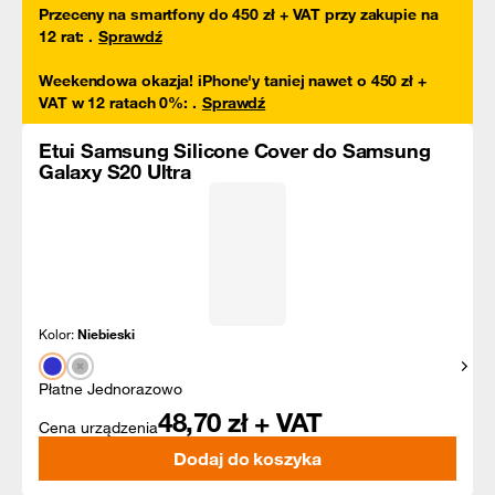
Przeceny na smartfony do 450 zł + VAT przy zakupie na
12 rat
:
.
Sprawdź
Weekendowa okazja! iPhone'y taniej nawet o 450 zł +
VAT w 12 ratach 0%
:
.
Sprawdź
Etui Samsung Silicone Cover do Samsung
Galaxy S20 Ultra
Kolor:
Niebieski
Pokaż
Płatne Jednorazowo
48,70
zł + VAT
Cena urządzenia
Dodaj do koszyka