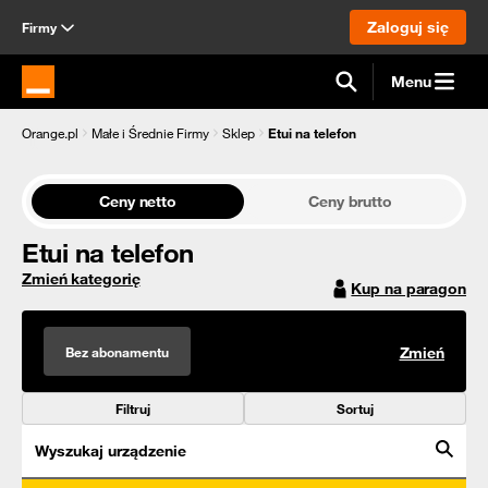
Zaloguj się
Firmy
Menu
Strona główna Orange.pl
Orange.pl
Małe i Średnie Firmy
Sklep
Etui na telefon
Ceny netto
Ceny brutto
Etui na telefon
Zmień kategorię
Kup na paragon
Bez abonamentu
Zmień
Filtruj
Sortuj
Wyszukaj urządzenie