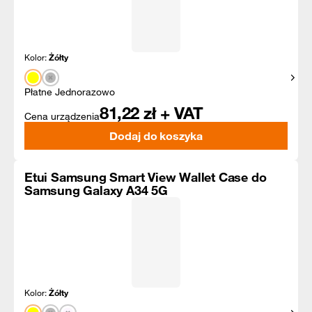
Kolor:
Żółty
Pokaż
Płatne Jednorazowo
81,22
zł + VAT
Cena urządzenia
Dodaj do koszyka
Etui Samsung Smart View Wallet Case do
Samsung Galaxy A34 5G
Kolor:
Żółty