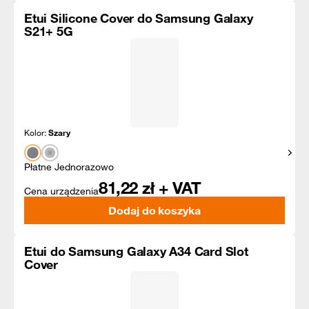
Etui Silicone Cover do Samsung Galaxy
S21+ 5G
Kolor:
Szary
Pokaż
Płatne Jednorazowo
81,22
zł + VAT
Cena urządzenia
Dodaj do koszyka
Etui do Samsung Galaxy A34 Card Slot
Cover