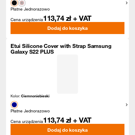
Pokaż
Płatne Jednorazowo
113,74
zł + VAT
Cena urządzenia
Dodaj do koszyka
Etui Silicone Cover with Strap Samsung
Galaxy S22 PLUS
Kolor:
Ciemnoniebieski
Pokaż
Płatne Jednorazowo
113,74
zł + VAT
Cena urządzenia
Dodaj do koszyka