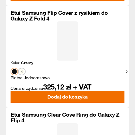
Etui Samsung Flip Cover z rysikiem do
Galaxy Z Fold 4
Kolor:
Czarny
Pokaż
Płatne Jednorazowo
325,12
zł + VAT
Cena urządzenia
Dodaj do koszyka
Etui Samsung Clear Cove Ring do Galaxy Z
Flip 4