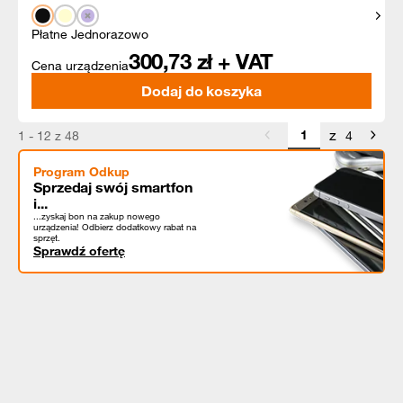
Pokaż
Płatne Jednorazowo
300,73
zł + VAT
Cena urządzenia
Dodaj do koszyka
z
1 - 12 z 48
4
Program Odkup
Sprzedaj swój smartfon
i...
...zyskaj bon na zakup nowego
urządzenia! Odbierz dodatkowy rabat na
sprzęt.
Sprawdź ofertę