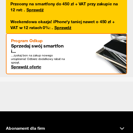
Przeceny na smartfony do 450 zł + VAT przy zakupie na
12 rat
:
.
Sprawdź
Weekendowa okazja! iPhone'y taniej nawet o 450 zł +
VAT w 12 ratach 0%
:
.
Sprawdź
Program Odkup
Sprzedaj swój smartfon
i...
...zyskaj bon na zakup nowego
urządzenia! Odbierz dodatkowy rabat na
sprzęt.
Sprawdź ofertę
Abonament dla firm