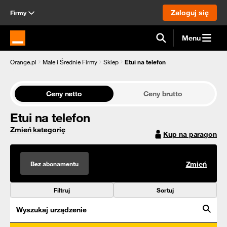
Zaloguj się
Firmy
Menu
Strona główna Orange.pl
Orange.pl
Małe i Średnie Firmy
Sklep
Etui na telefon
Ceny netto
Ceny brutto
Etui na telefon
Zmień kategorię
Kup na paragon
Bez abonamentu
Zmień
Filtruj
Sortuj
Wyszukaj urządzenie