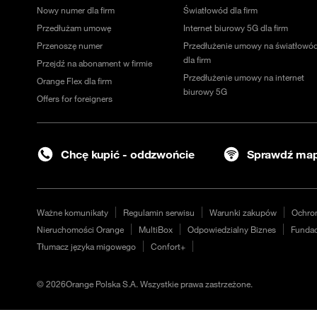
Nowy numer dla firm
Światłowód dla firm
Przedłużam umowę
Internet biurowy 5G dla firm
Przenoszę numer
Przedłużenie umowy na światłowó
dla firm
Przejdź na abonament w firmie
Przedłużenie umowy na internet
Orange Flex dla firm
biurowy 5G
Offers for foreigners
Chcę kupić - oddzwońcie
Sprawdź map
Ważne komunikaty
Regulamin serwisu
Warunki zakupów
Ochro
Nieruchomości Orange
MultiBox
Odpowiedzialny Biznes
Fundac
Tłumacz języka migowego
Confort+
©
2026
Orange Polska S.A. Wszystkie prawa zastrzeżone.