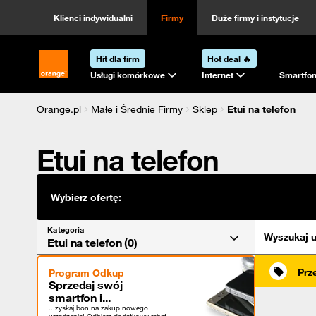
Kategoria
Sortowanie
Klienci indywidualni
Firmy
Duże firmy i instytucje
Hit dla firm
Hot deal 🔥
Strona główna Orange.pl
Usługi komórkowe
Internet
Smartfon
Orange.pl
Małe i Średnie Firmy
Sklep
Etui na telefon
Etui na telefon
Wybierz ofertę:
Kategoria
Wyszukaj u
Etui na telefon (0)
Prz
Program Odkup
Sprzedaj swój
smartfon i...
...zyskaj bon na zakup nowego