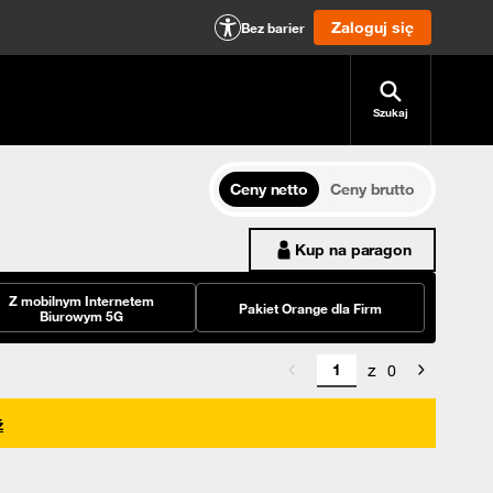
Zaloguj się
Bez barier
Szukaj
Ceny netto
Ceny brutto
Kup na paragon
Z mobilnym Internetem
Pakiet Orange dla Firm
Biurowym 5G
z
0
ź