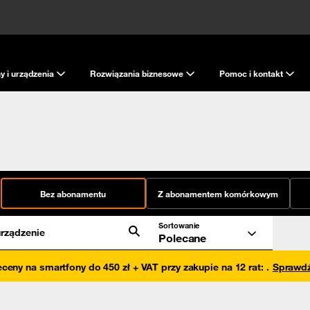
y i urządzenia
Rozwiązania biznesowe
Pomoc i kontakt
Bez abonamentu
Z abonamentem komórkowym
Sortowanie
rządzenie
Polecane
eceny na smartfony do 450 zł + VAT przy zakupie na 12 rat
:
.
Sprawd