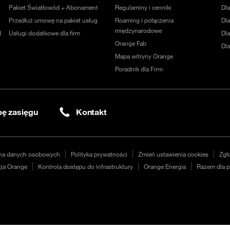
Pakiet Światłowód + Abonament
Regulaminy i cenniki
Dl
Przedłuż umowę na pakiet usług
Roaming i połączenia
Dla
międzynarodowe
d
Usługi dodatkowe dla firm
Dl
Orange Fab
Dl
Mapa witryny Orange
Poradnik dla Firm
ę zasięgu
Kontakt
na danych osobowych
Polityka prywatności
Zmień ustawienia cookies
Zgł
ja Orange
Kontrola dostępu do infrastruktury
Orange Energia
Razem dla p