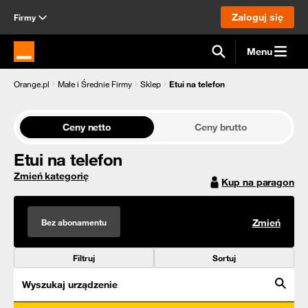
Zaloguj się
Firmy
Menu
Strona główna Orange.pl
Orange.pl
Małe i Średnie Firmy
Sklep
Etui na telefon
Ceny netto
Ceny brutto
Etui na telefon
Zmień kategorię
Kup na paragon
Bez abonamentu
Zmień
Filtruj
Sortuj
Wyszukaj urządzenie