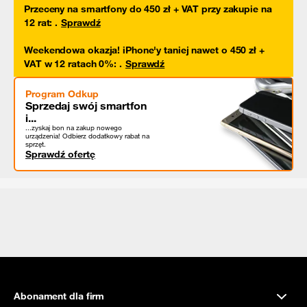
Przeceny na smartfony do 450 zł + VAT przy zakupie na
12 rat
:
.
Sprawdź
Weekendowa okazja! iPhone'y taniej nawet o 450 zł +
VAT w 12 ratach 0%
:
.
Sprawdź
Program Odkup
Sprzedaj swój smartfon
i...
...zyskaj bon na zakup nowego
urządzenia! Odbierz dodatkowy rabat na
sprzęt.
Sprawdź ofertę
Abonament dla firm