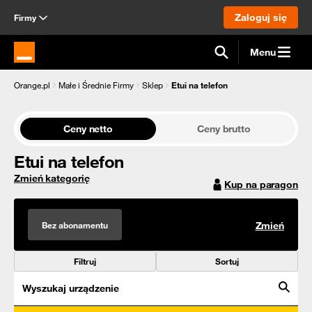
Zaloguj się
Firmy
Menu
Strona główna Orange.pl
Orange.pl
Małe i Średnie Firmy
Sklep
Etui na telefon
Ceny netto
Ceny brutto
Etui na telefon
Zmień kategorię
Kup na paragon
Bez abonamentu
Zmień
Filtruj
Sortuj
Wyszukaj urządzenie