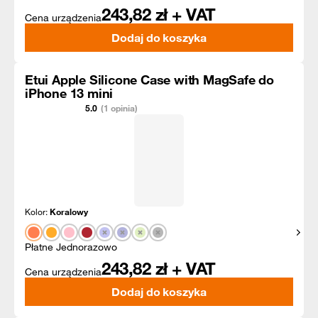
243,82
zł + VAT
Cena urządzenia
Dodaj do koszyka
Etui Apple Silicone Case with MagSafe do
iPhone 13 mini
5.0
(1 opinia)
Kolor:
Koralowy
Pokaż
Płatne Jednorazowo
243,82
zł + VAT
Cena urządzenia
Dodaj do koszyka