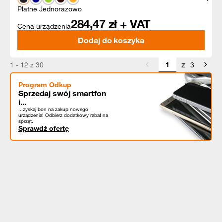
Płatne Jednorazowo
284,47
zł + VAT
Cena urządzenia
Dodaj do koszyka
z
1 - 12 z 30
3
Program Odkup
Sprzedaj swój smartfon
i...
...zyskaj bon na zakup nowego
urządzenia! Odbierz dodatkowy rabat na
sprzęt.
Sprawdź ofertę