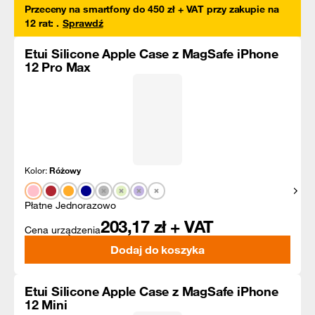
Przeceny na smartfony do 450 zł + VAT przy zakupie na
12 rat
:
.
Sprawdź
Etui Silicone Apple Case z MagSafe iPhone
12 Pro Max
Kolor:
Różowy
Pokaż
Płatne Jednorazowo
203,17
zł + VAT
Cena urządzenia
Dodaj do koszyka
Etui Silicone Apple Case z MagSafe iPhone
12 Mini