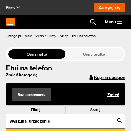
Zaloguj się
Firmy
Menu
Strona główna Orange.pl
Orange.pl
Małe i Średnie Firmy
Sklep
Etui na telefon
Ceny netto
Ceny brutto
Etui na telefon
Zmień kategorię
Kup na paragon
Bez abonamentu
Zmień
Filtruj
Sortuj
Wyszukaj urządzenie