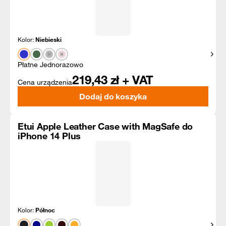
Kolor:
Niebieski
Pokaż
Płatne Jednorazowo
219,43
zł + VAT
Cena urządzenia
Dodaj do koszyka
Etui Apple Leather Case with MagSafe do
iPhone 14 Plus
Kolor:
Północ
Pokaż