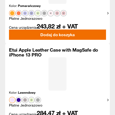
Kolor:
Pomarańczowy
Pokaż
Płatne Jednorazowo
243,82
zł + VAT
Cena urządzenia
Dodaj do koszyka
Etui Apple Leather Case with MagSafe do
iPhone 13 PRO
Kolor:
Lawendowy
Pokaż
Płatne Jednorazowo
284,47
zł + VAT
Cena urządzenia