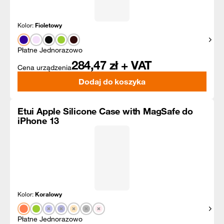
Kolor:
Fioletowy
Pokaż
Płatne Jednorazowo
284,47
zł + VAT
Cena urządzenia
Dodaj do koszyka
Etui Apple Silicone Case with MagSafe do
iPhone 13
Kolor:
Koralowy
Pokaż
Płatne Jednorazowo