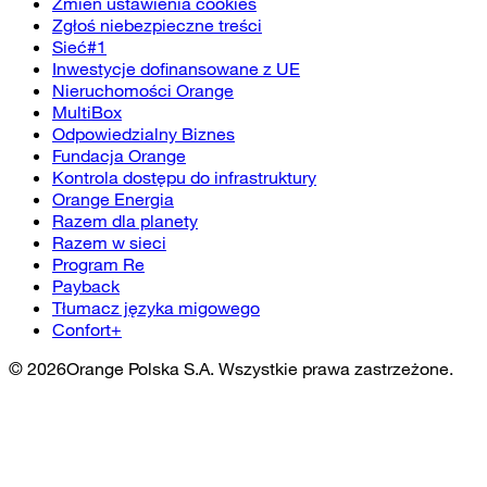
Zmień ustawienia cookies
Zgłoś niebezpieczne treści
Sieć#1
Inwestycje dofinansowane z UE
Nieruchomości Orange
MultiBox
Odpowiedzialny Biznes
Fundacja Orange
Kontrola dostępu do infrastruktury
Orange Energia
Razem dla planety
Razem w sieci
Program Re
Payback
Tłumacz języka migowego
Confort+
©
2026
Orange Polska S.A. Wszystkie prawa zastrzeżone.