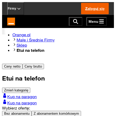
Zaloguj się
Firmy
Menu
Strona główna Orange.pl
Orange.pl
Małe i Średnie Firmy
Sklep
Etui na telefon
Ceny netto
Ceny brutto
Etui na telefon
Zmień kategorię
Kup na paragon
Kup na paragon
Wybierz ofertę:
Bez abonamentu
Z abonamentem komórkowym