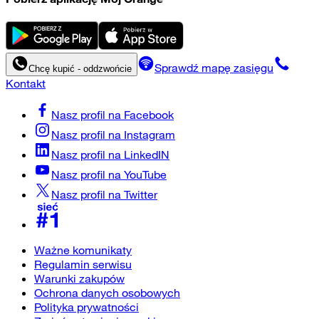
Sprawdź mapę zasięgu
Chcę kupić - oddzwońcie
Kontakt
Nasz profil na
Facebook
Nasz profil na
Instagram
Nasz profil na
LinkedIN
Nasz profil na
YouTube
Nasz profil na
Twitter
Ważne komunikaty
Regulamin serwisu
Warunki zakupów
Ochrona danych osobowych
Polityka prywatności