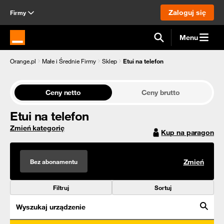
Zaloguj się
Firmy
Menu
Strona główna Orange.pl
Orange.pl
Małe i Średnie Firmy
Sklep
Etui na telefon
Ceny netto
Ceny brutto
Etui na telefon
Zmień kategorię
Kup na paragon
Bez abonamentu
Zmień
Filtruj
Sortuj
Wyszukaj urządzenie