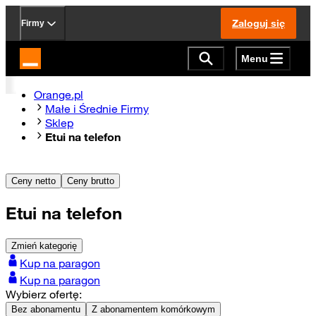
Zaloguj się
Firmy
Menu
Strona główna Orange.pl
Orange.pl
Małe i Średnie Firmy
Sklep
Etui na telefon
Ceny netto
Ceny brutto
Etui na telefon
Zmień kategorię
Kup na paragon
Kup na paragon
Wybierz ofertę:
Bez abonamentu
Z abonamentem komórkowym