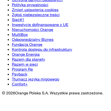
Polityka prywatności
Zmień ustawienia cookies
Zgłoś niebezpieczne treści
Sieć#1
Inwestycje dofinansowane z UE
Nieruchomości Orange
MultiBox
Odpowiedzialny Biznes
Fundacja Orange
Kontrola dostępu do infrastruktury
Orange Energia
Razem dla planety
Razem w sieci
Program Re
Payback
Tłumacz języka migowego
Confort+
©
2026
Orange Polska S.A. Wszystkie prawa zastrzeżone.