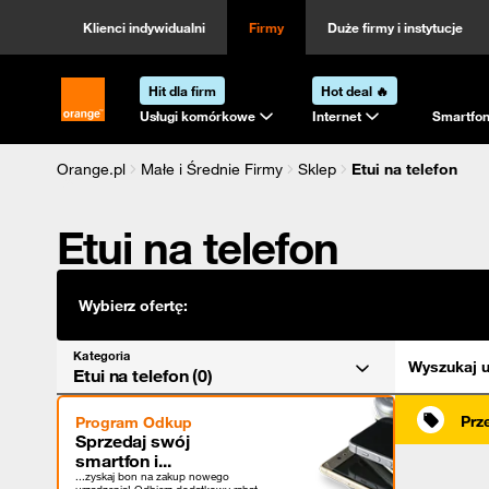
Kategoria
Sortowanie
Klienci indywidualni
Firmy
Duże firmy i instytucje
Hit dla firm
Hot deal 🔥
Strona główna Orange.pl
Usługi komórkowe
Internet
Smartfon
Orange.pl
Małe i Średnie Firmy
Sklep
Etui na telefon
Etui na telefon
Wybierz ofertę:
Kategoria
Wyszukaj u
Etui na telefon (0)
Prz
Program Odkup
Sprzedaj swój
smartfon i...
...zyskaj bon na zakup nowego