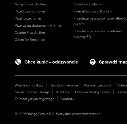
Nowy numer dla firm
Światłowód dla firm
Przedłużam umowę
Internet biurowy 5G dla firm
Przenoszę numer
Przedłużenie umowy na światłowó
dla firm
Przejdź na abonament w firmie
Przedłużenie umowy na internet
Orange Flex dla firm
biurowy 5G
Offers for foreigners
Chcę kupić - oddzwońcie
Sprawdź map
Ważne komunikaty
Regulamin serwisu
Warunki zakupów
Ochro
Nieruchomości Orange
MultiBox
Odpowiedzialny Biznes
Fundac
Tłumacz języka migowego
Confort+
©
2026
Orange Polska S.A. Wszystkie prawa zastrzeżone.