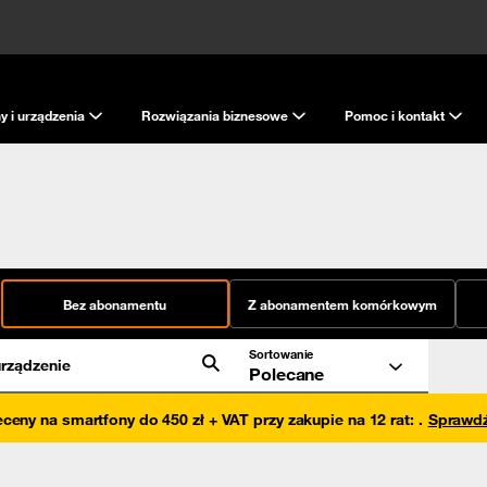
y i urządzenia
Rozwiązania biznesowe
Pomoc i kontakt
Bez abonamentu
Z abonamentem komórkowym
Sortowanie
rządzenie
Polecane
eceny na smartfony do 450 zł + VAT przy zakupie na 12 rat
:
.
Sprawd