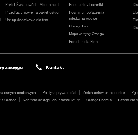
Pakiet Światłowód + Abonament
Regulaminy i cenniki
Dl
Przedłuż umowę na pakiet usług
Roaming i połączenia
Dla
międzynarodowe
d
Usługi dodatkowe dla firm
Dl
Orange Fab
Dl
Mapa witryny Orange
Poradnik dla Firm
ę zasięgu
Kontakt
na danych osobowych
Polityka prywatności
Zmień ustawienia cookies
Zgł
ja Orange
Kontrola dostępu do infrastruktury
Orange Energia
Razem dla p