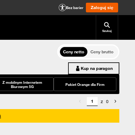
Zaloguj się
Bez barier
Szukaj
Ceny netto
Ceny brutto
Kup na paragon
Z mobilnym Internetem
Pakiet Orange dla Firm
Biurowym 5G
z
0
ź