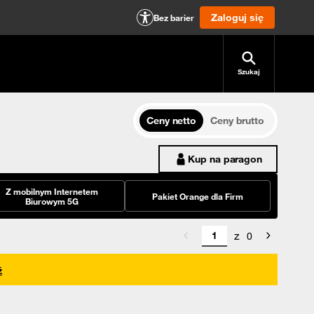
Zaloguj się
Bez barier
Szukaj
Ceny netto
Ceny brutto
Kup na paragon
Z mobilnym Internetem
Pakiet Orange dla Firm
Biurowym 5G
z
0
ź