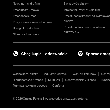
Nowy numer dla firm
Światłowód dla firm
Przedłużam umowę
Internet biurowy 5G dla firm
Przenoszę numer
Przedłużenie umowy na światłowó
dla firm
Przejdź na abonament w firmie
Przedłużenie umowy na internet
Orange Flex dla firm
biurowy 5G
Offers for foreigners
Chcę kupić - oddzwońcie
Sprawdź map
Ważne komunikaty
Regulamin serwisu
Warunki zakupów
Ochro
Nieruchomości Orange
MultiBox
Odpowiedzialny Biznes
Fundac
Tłumacz języka migowego
Confort+
©
2026
Orange Polska S.A. Wszystkie prawa zastrzeżone.