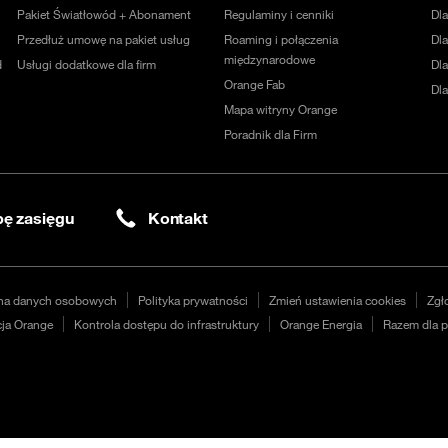
Pakiet Światłowód + Abonament
Regulaminy i cenniki
Dl
Przedłuż umowę na pakiet usług
Roaming i połączenia
Dla
międzynarodowe
d
Usługi dodatkowe dla firm
Dl
Orange Fab
Dl
Mapa witryny Orange
Poradnik dla Firm
ę zasięgu
Kontakt
na danych osobowych
Polityka prywatności
Zmień ustawienia cookies
Zgł
ja Orange
Kontrola dostępu do infrastruktury
Orange Energia
Razem dla p