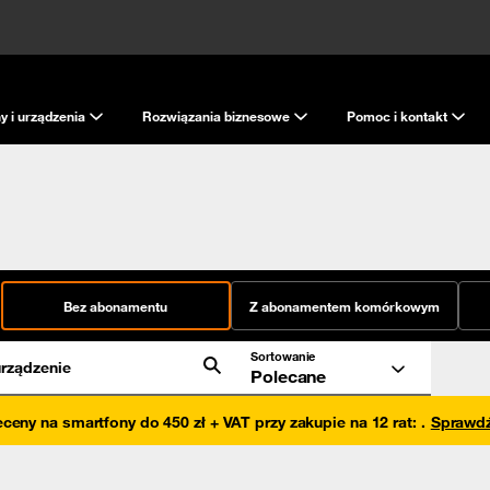
y i urządzenia
Rozwiązania biznesowe
Pomoc i kontakt
Bez abonamentu
Z abonamentem komórkowym
Sortowanie
rządzenie
Polecane
eceny na smartfony do 450 zł + VAT przy zakupie na 12 rat
:
.
Sprawd