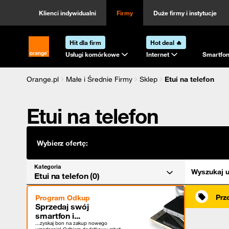
Kategoria
Sortowanie
Klienci indywidualni
Firmy
Duże firmy i instytucje
Hit dla firm
Hot deal 🔥
Strona główna Orange.pl
Usługi komórkowe
Internet
Smartfon
Orange.pl
Małe i Średnie Firmy
Sklep
Etui na telefon
Etui na telefon
Wybierz ofertę:
Kategoria
Wyszukaj u
Etui na telefon (0)
Prz
Program Odkup
Sprzedaj swój
smartfon i...
...zyskaj bon na zakup nowego