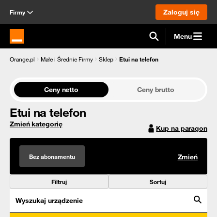
Zaloguj się
Firmy
Menu
Strona główna Orange.pl
Orange.pl
Małe i Średnie Firmy
Sklep
Etui na telefon
Ceny netto
Ceny brutto
Etui na telefon
Zmień kategorię
Kup na paragon
Bez abonamentu
Zmień
Filtruj
Sortuj
Wyszukaj urządzenie