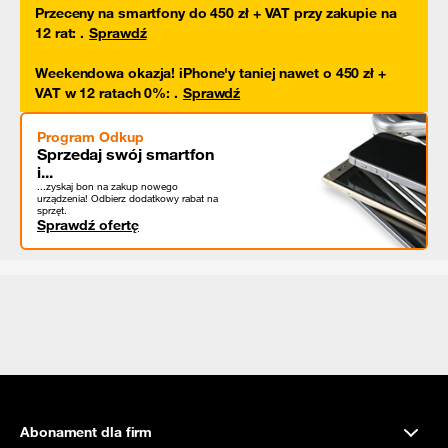
Przeceny na smartfony do 450 zł + VAT przy zakupie na
12 rat
:
.
Sprawdź
Weekendowa okazja! iPhone'y taniej nawet o 450 zł +
VAT w 12 ratach 0%
:
.
Sprawdź
Program Odkup
Sprzedaj swój smartfon
i...
...zyskaj bon na zakup nowego
urządzenia! Odbierz dodatkowy rabat na
sprzęt.
Sprawdź ofertę
Abonament dla firm