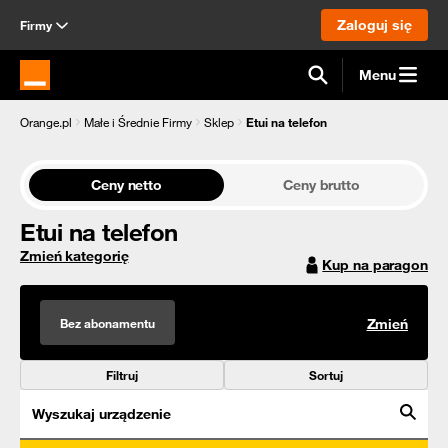
Zaloguj się
Firmy
Menu
Strona główna Orange.pl
Orange.pl
Małe i Średnie Firmy
Sklep
Etui na telefon
Ceny netto
Ceny brutto
Etui na telefon
Zmień kategorię
Kup na paragon
Bez abonamentu
Zmień
Filtruj
Sortuj
Wyszukaj urządzenie