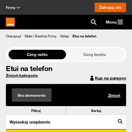
Zaloguj się
Firmy
Menu
Strona główna Orange.pl
Orange.pl
Małe i Średnie Firmy
Sklep
Etui na telefon
Ceny netto
Ceny brutto
Etui na telefon
Zmień kategorię
Kup na paragon
Bez abonamentu
Zmień
Filtruj
Sortuj
Wyszukaj urządzenie