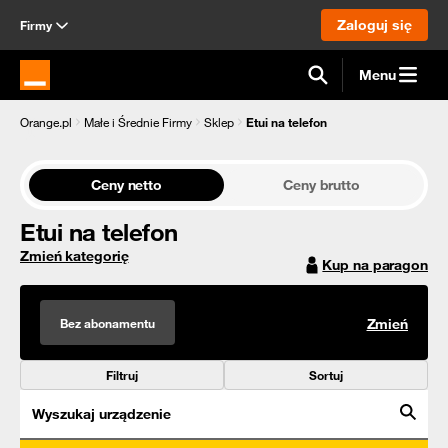
Zaloguj się
Firmy
Menu
Strona główna Orange.pl
Orange.pl
Małe i Średnie Firmy
Sklep
Etui na telefon
Ceny netto
Ceny brutto
Etui na telefon
Zmień kategorię
Kup na paragon
Bez abonamentu
Zmień
Filtruj
Sortuj
Wyszukaj urządzenie