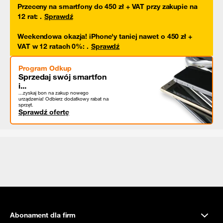
Przeceny na smartfony do 450 zł + VAT przy zakupie na
12 rat
:
.
Sprawdź
Weekendowa okazja! iPhone'y taniej nawet o 450 zł +
VAT w 12 ratach 0%
:
.
Sprawdź
Program Odkup
Sprzedaj swój smartfon
i...
...zyskaj bon na zakup nowego
urządzenia! Odbierz dodatkowy rabat na
sprzęt.
Sprawdź ofertę
Abonament dla firm