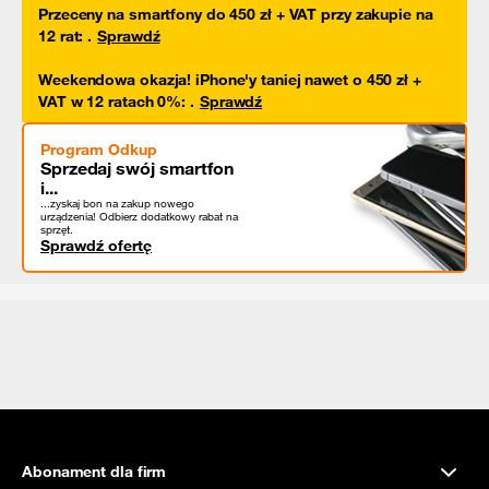
Przeceny na smartfony do 450 zł + VAT przy zakupie na
12 rat
:
.
Sprawdź
Weekendowa okazja! iPhone'y taniej nawet o 450 zł +
VAT w 12 ratach 0%
:
.
Sprawdź
Program Odkup
Sprzedaj swój smartfon
i...
...zyskaj bon na zakup nowego
urządzenia! Odbierz dodatkowy rabat na
sprzęt.
Sprawdź ofertę
Abonament dla firm