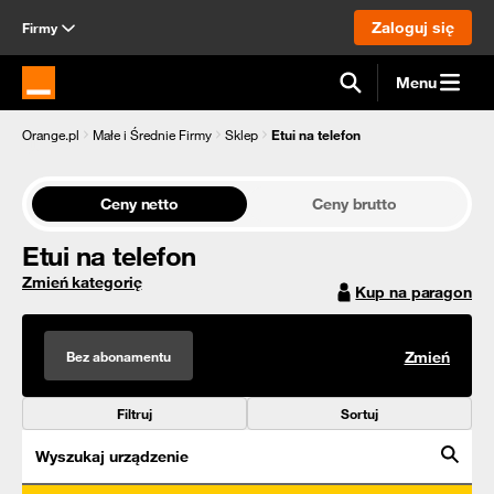
Zaloguj się
Firmy
Menu
Strona główna Orange.pl
Orange.pl
Małe i Średnie Firmy
Sklep
Etui na telefon
Ceny netto
Ceny brutto
Etui na telefon
Zmień kategorię
Kup na paragon
Bez abonamentu
Zmień
Filtruj
Sortuj
Wyszukaj urządzenie