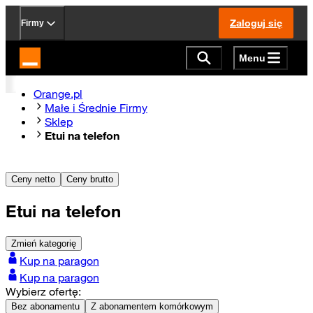
Zaloguj się
Firmy
Menu
Strona główna Orange.pl
Orange.pl
Małe i Średnie Firmy
Sklep
Etui na telefon
Ceny netto
Ceny brutto
Etui na telefon
Zmień kategorię
Kup na paragon
Kup na paragon
Wybierz ofertę:
Bez abonamentu
Z abonamentem komórkowym