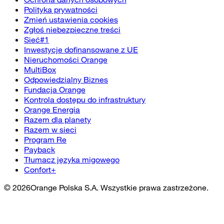
Polityka prywatności
Zmień ustawienia cookies
Zgłoś niebezpieczne treści
Sieć#1
Inwestycje dofinansowane z UE
Nieruchomości Orange
MultiBox
Odpowiedzialny Biznes
Fundacja Orange
Kontrola dostępu do infrastruktury
Orange Energia
Razem dla planety
Razem w sieci
Program Re
Payback
Tłumacz języka migowego
Confort+
©
2026
Orange Polska S.A. Wszystkie prawa zastrzeżone.