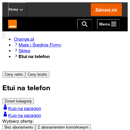
Zaloguj się
Firmy
Menu
Strona główna Orange.pl
Orange.pl
Małe i Średnie Firmy
Sklep
Etui na telefon
Ceny netto
Ceny brutto
Etui na telefon
Zmień kategorię
Kup na paragon
Kup na paragon
Wybierz ofertę:
Bez abonamentu
Z abonamentem komórkowym