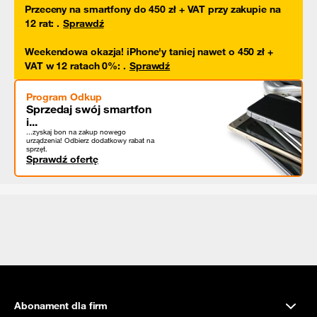
Przeceny na smartfony do 450 zł + VAT przy zakupie na
12 rat
:
.
Sprawdź
Weekendowa okazja! iPhone'y taniej nawet o 450 zł +
VAT w 12 ratach 0%
:
.
Sprawdź
Program Odkup
Sprzedaj swój smartfon
i...
...zyskaj bon na zakup nowego
urządzenia! Odbierz dodatkowy rabat na
sprzęt.
Sprawdź ofertę
Abonament dla firm