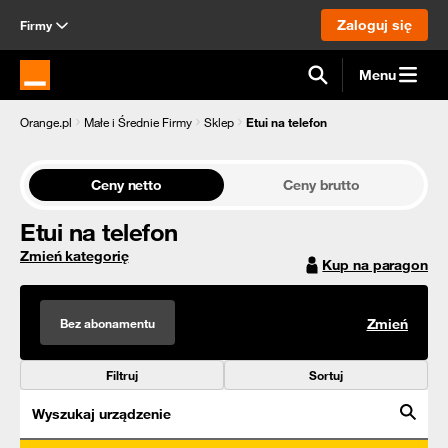
Zaloguj się
Firmy
Menu
Strona główna Orange.pl
Orange.pl
Małe i Średnie Firmy
Sklep
Etui na telefon
Ceny netto
Ceny brutto
Etui na telefon
Zmień kategorię
Kup na paragon
Bez abonamentu
Zmień
Filtruj
Sortuj
Wyszukaj urządzenie