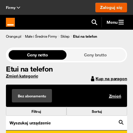
Zaloguj się
Firmy
Menu
Strona główna Orange.pl
Orange.pl
Małe i Średnie Firmy
Sklep
Etui na telefon
Ceny netto
Ceny brutto
Etui na telefon
Zmień kategorię
Kup na paragon
Bez abonamentu
Zmień
Filtruj
Sortuj
Wyszukaj urządzenie