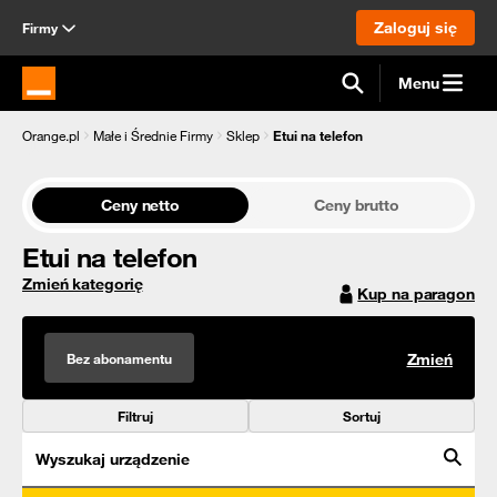
Zaloguj się
Firmy
Menu
Strona główna Orange.pl
Orange.pl
Małe i Średnie Firmy
Sklep
Etui na telefon
Ceny netto
Ceny brutto
Etui na telefon
Zmień kategorię
Kup na paragon
Bez abonamentu
Zmień
Filtruj
Sortuj
Wyszukaj urządzenie