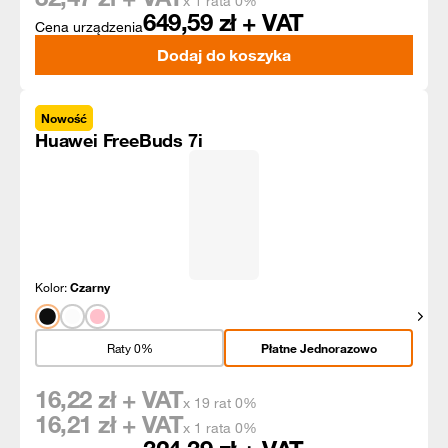
x 1 rata 0%
649,59
zł + VAT
Cena urządzenia
Dodaj do koszyka
Nowość
Huawei FreeBuds 7i
Kolor:
Czarny
Pokaż
Raty 0%
Płatne Jednorazowo
16,22
zł + VAT
x 19 rat 0%
16,21
zł + VAT
x 1 rata 0%