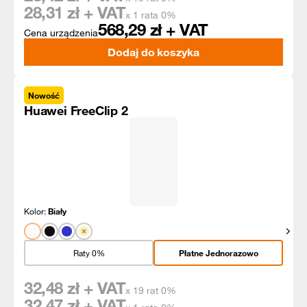
28,31
zł + VAT
x 1 rata 0%
568,29
zł + VAT
Cena urządzenia
Dodaj do koszyka
Nowość
Huawei FreeClip 2
Kolor:
Biały
Pokaż
Raty 0%
Płatne Jednorazowo
32,48
zł + VAT
x 19 rat 0%
32,47
zł + VAT