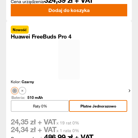
324,39
zł + VAT
Cena urządzenia
Dodaj do koszyka
Nowość
Huawei FreeBuds Pro 4
Kolor:
Czarny
Pokaż
Bateria:
510
mAh
Raty 0%
Płatne Jednorazowo
24,35
zł + VAT
x 19 rat 0%
24,34
zł + VAT
x 1 rata 0%
486,99
zł + VAT