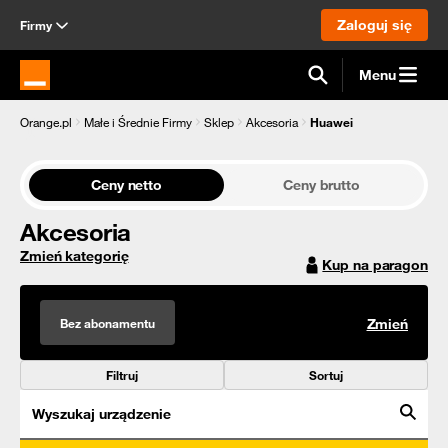
Zaloguj się
Firmy
Menu
Strona główna Orange.pl
Orange.pl
Małe i Średnie Firmy
Sklep
Akcesoria
Huawei
Ceny netto
Ceny brutto
Akcesoria
Zmień kategorię
Kup na paragon
Bez abonamentu
Zmień
Filtruj
Sortuj
Wyszukaj urządzenie