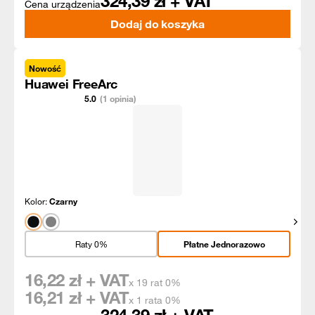
324,39
zł + VAT
Cena urządzenia
Dodaj do koszyka
Nowość
Huawei FreeArc
5.0
(1 opinia)
Kolor:
Czarny
Pokaż
Raty 0%
Płatne Jednorazowo
16,22
zł + VAT
x 19 rat 0%
16,21
zł + VAT
x 1 rata 0%